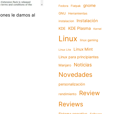
gnome
Fedora
Flatpak
GNU
Herramientas
iones le damos al
Instalación
instalacion
KDE Plasma
KDE
Kernel
Linux
linux gaming
Linux Mint
Linux Lite
Linux para principiantes
Noticias
Manjaro
Novedades
personalización
Review
rendimiento
Reviews
Sistema operativo