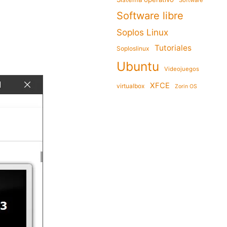
Software
Software libre
Soplos Linux
Tutoriales
Soploslinux
Ubuntu
Videojuegos
XFCE
virtualbox
Zorin OS