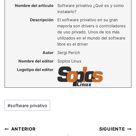
Nombre del artículo
Software privativo ¿Qué es y como
instalarlo?
Descripción
El software privativo en su gran
mayoría son drivers o controladores
de uso privado. Unos de los más
utilizados en el mundo del software
libre es el driver
Autor
Sergi Perich
Nombre del editor
Soplos Linux
Logotipo del editor
Etiquetas
#
software privativo
de
la
entrada:
Navegación
ANTERIOR
SIGUIENTE