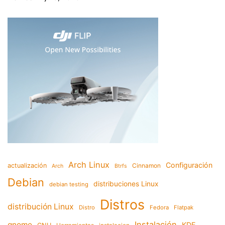
Arch Linux
Configuración
actualización
Cinnamon
Arch
Btrfs
Debian
distribuciones Linux
debian testing
Distros
distribución Linux
Distro
Fedora
Flatpak
Instalación
gnome
KDE