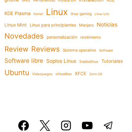
GNU
Herramientas
instalacion
Linux
KDE Plasma
linux gaming
Kernel
Linux Lite
Noticias
Linux Mint
Linux para principiantes
Manjaro
Novedades
personalización
rendimiento
Reviews
Review
Sistema operativo
Software
Software libre
Soplos Linux
Tutoriales
Soploslinux
Ubuntu
XFCE
virtualbox
Videojuegos
Zorin OS