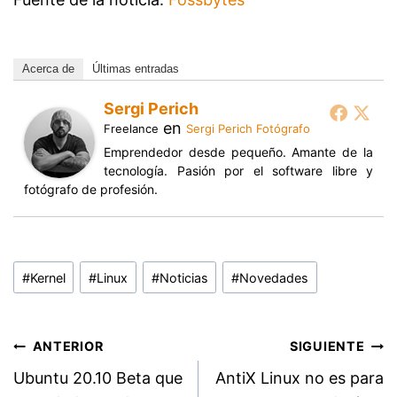
Acerca de
Últimas entradas
Sergi Perich
en
Freelance
Sergi Perich Fotógrafo
Emprendedor desde pequeño. Amante de la
tecnología. Pasión por el software libre y
fotógrafo de profesión.
Etiquetas
#
Kernel
#
Linux
#
Noticias
#
Novedades
de
la
entrada:
Navegación
ANTERIOR
SIGUIENTE
Ubuntu 20.10 Beta que
AntiX Linux no es para
de