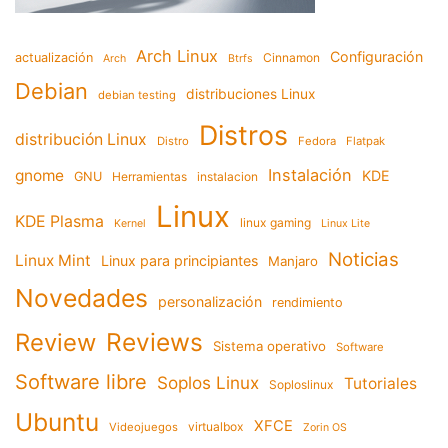
Arch Linux
Configuración
actualización
Cinnamon
Arch
Btrfs
Debian
distribuciones Linux
debian testing
Distros
distribución Linux
Distro
Fedora
Flatpak
Instalación
gnome
KDE
GNU
Herramientas
instalacion
Linux
KDE Plasma
linux gaming
Kernel
Linux Lite
Noticias
Linux Mint
Linux para principiantes
Manjaro
Novedades
personalización
rendimiento
Reviews
Review
Sistema operativo
Software
Software libre
Soplos Linux
Tutoriales
Soploslinux
Ubuntu
XFCE
virtualbox
Videojuegos
Zorin OS