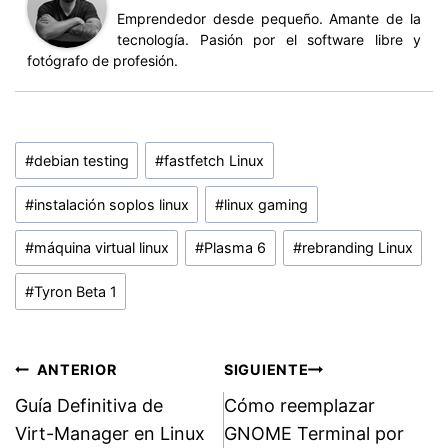
Emprendedor desde pequeño. Amante de la
tecnología. Pasión por el software libre y
fotógrafo de profesión.
Etiquetas
#
debian testing
#
fastfetch Linux
de
la
#
instalación soplos linux
#
linux gaming
entrada:
#
máquina virtual linux
#
Plasma 6
#
rebranding Linux
#
Tyron Beta 1
Navegación
ANTERIOR
SIGUIENTE
Guía Definitiva de
Cómo reemplazar
de
Virt-Manager en Linux
GNOME Terminal por