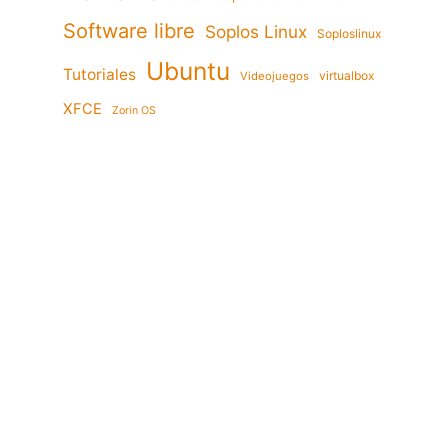
Software libre
Soplos Linux
Soploslinux
Ubuntu
Tutoriales
virtualbox
Videojuegos
XFCE
Zorin OS
a