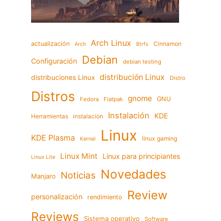
Arch Linux
actualización
Cinnamon
Arch
Btrfs
Debian
Configuración
debian testing
distribución Linux
distribuciones Linux
Distro
Distros
gnome
GNU
Fedora
Flatpak
Instalación
KDE
Herramientas
instalacion
Linux
KDE Plasma
linux gaming
Kernel
Linux Mint
Linux para principiantes
Linux Lite
Novedades
Noticias
Manjaro
Review
personalización
rendimiento
Reviews
Sistema operativo
Software