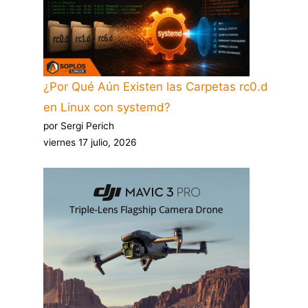
¿Por Qué Aún Existen las Carpetas rc0.d
en Linux con systemd?
por Sergi Perich
viernes 17 julio, 2026