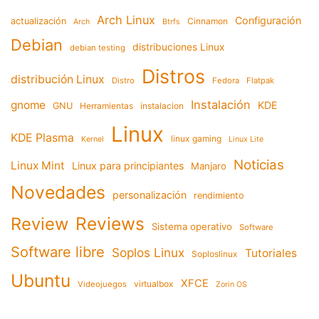
Arch Linux
Configuración
actualización
Cinnamon
Arch
Btrfs
Debian
distribuciones Linux
debian testing
Distros
distribución Linux
Distro
Fedora
Flatpak
Instalación
gnome
KDE
GNU
Herramientas
instalacion
Linux
KDE Plasma
linux gaming
Kernel
Linux Lite
Noticias
Linux Mint
Linux para principiantes
Manjaro
Novedades
personalización
rendimiento
Reviews
Review
Sistema operativo
Software
Software libre
Soplos Linux
Tutoriales
Soploslinux
Ubuntu
XFCE
virtualbox
Videojuegos
Zorin OS