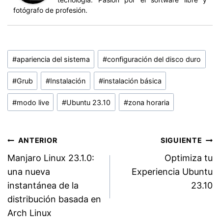
fotógrafo de profesión.
Etiquetas
#
apariencia del sistema
#
configuración del disco duro
de
la
#
Grub
#
Instalación
#
instalación básica
entrada:
#
modo live
#
Ubuntu 23.10
#
zona horaria
Navegación
ANTERIOR
SIGUIENTE
Manjaro Linux 23.1.0:
Optimiza tu
de
una nueva
Experiencia Ubuntu
entradas
instantánea de la
23.10
distribución basada en
Arch Linux