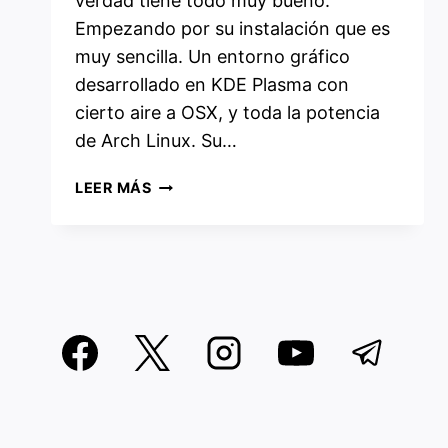
verdad tiene todo muy bueno.
Empezando por su instalación que es
muy sencilla. Un entorno gráfico
desarrollado en KDE Plasma con
cierto aire a OSX, y toda la potencia
de Arch Linux. Su…
BLUESTAR
LEER MÁS
LINUX,
ELEGANTE,
MINIMALISTA
Y
FÁCIL
DE
INSTALAR.