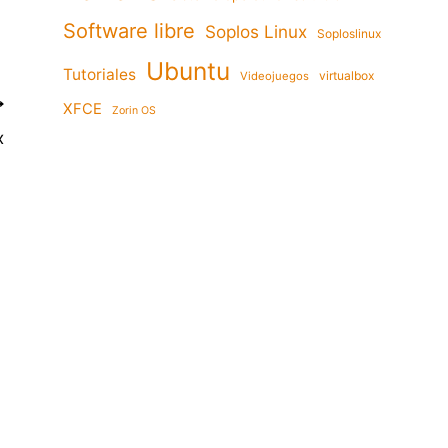
Software libre
Soplos Linux
Soploslinux
Ubuntu
Tutoriales
virtualbox
Videojuegos
XFCE
Zorin OS
x