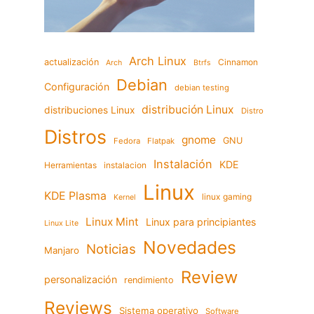
Arch Linux
actualización
Cinnamon
Arch
Btrfs
Debian
Configuración
debian testing
distribución Linux
distribuciones Linux
Distro
Distros
gnome
GNU
Fedora
Flatpak
Instalación
KDE
Herramientas
instalacion
Linux
KDE Plasma
linux gaming
Kernel
Linux Mint
Linux para principiantes
Linux Lite
Novedades
Noticias
Manjaro
Review
personalización
rendimiento
Reviews
Sistema operativo
Software