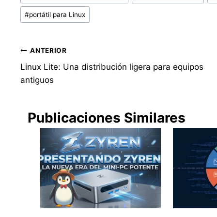
de
#
portátil para Linux
la
entrada:
Navegación
ANTERIOR
Linux Lite: Una distribución ligera para equipos
de
antiguos
entradas
Publicaciones Similares