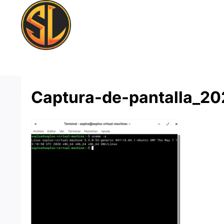
Saltar
al
contenido
Captura-de-pantalla_2