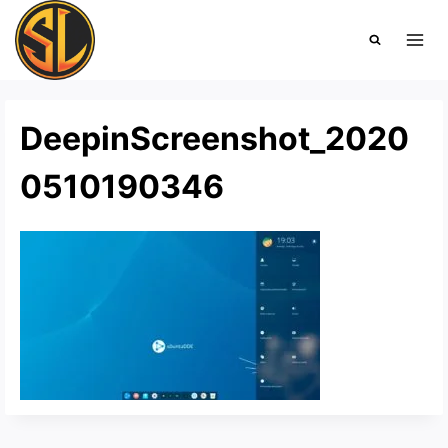
Saltar
al
contenido
DeepinScreenshot_2020
0510190346