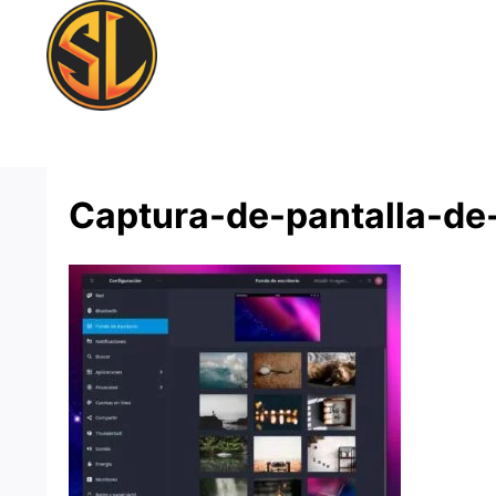
Saltar
al
contenido
Captura-de-pantalla-d