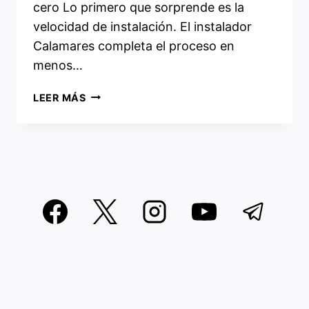
cero Lo primero que sorprende es la
velocidad de instalación. El instalador
Calamares completa el proceso en
menos…
SOPLOS
LEER MÁS
LINUX
BORO
RC1:
LA
DISTRO
GNOME
MÁS
PERSONALIZABLE
LLEGA
CON
GRANDES
NOVEDADES