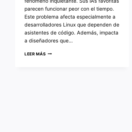
fenómeno inquietante. Sus IAs favoritas
parecen funcionar peor con el tiempo.
Este problema afecta especialmente a
desarrolladores Linux que dependen de
asistentes de código. Además, impacta
a diseñadores que…
DEGRADACIÓN
LEER MÁS
DE
IAS:
POR
QUÉ
TU
SOFTWARE
DE
IA
FUNCIONA
PEOR
CADA
MES