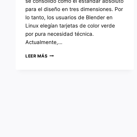
se consolidó como el estándar absoluto
para el diseño en tres dimensiones. Por
lo tanto, los usuarios de Blender en
Linux elegían tarjetas de color verde
por pura necesidad técnica.
Actualmente,…
¿PELIGRA
LEER MÁS
EL
REINADO
DE
NVIDIA?
EL
ESTADO
DE
AMD
E
INTEL
EN
LINUX