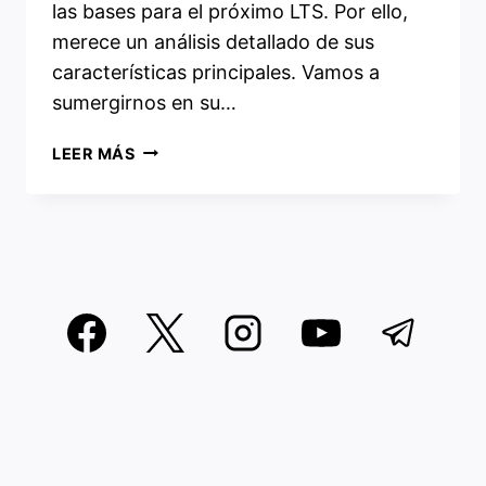
las bases para el próximo LTS. Por ello,
merece un análisis detallado de sus
características principales. Vamos a
sumergirnos en su…
UBUNTU
LEER MÁS
25.10:
ANÁLISIS
EXHAUSTIVO
Y
GUÍA
COMPLETA
DE
INSTALACIÓN
Y
PERSONALIZACIÓN