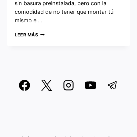
sin basura preinstalada, pero con la
comodidad de no tener que montar tú
mismo el…
ENDEAVOUR
LEER MÁS
OS
2026:
¿REALMENTE
MERECE
LA
PENA
PARA
GAMING
EN
ARCH?