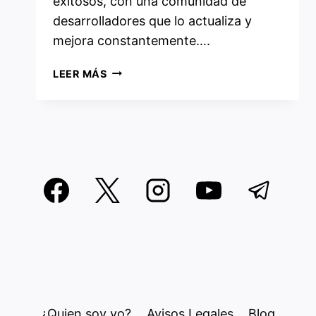
exitosos, con una comunidad de
desarrolladores que lo actualiza y
mejora constantemente….
TODO
LEER MÁS
LO
QUE
DEBES
SABER
SOBRE
EL
NUEVO
KERNEL
LINUX
6.6.6
¿Quien soy yo?
Avisos Legales
Blog