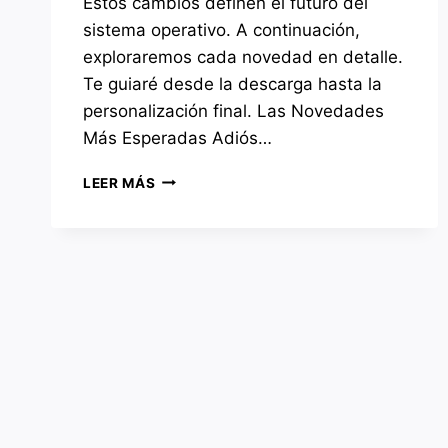
Estos cambios definen el futuro del
sistema operativo. A continuación,
exploraremos cada novedad en detalle.
Te guiaré desde la descarga hasta la
personalización final. Las Novedades
Más Esperadas Adiós…
FEDORA
LEER MÁS
43:
ANÁLISIS
COMPLETO,
INSTALACIÓN
Y
PERSONALIZACIÓN
PASO
A
PASO