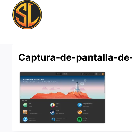
Saltar
al
contenido
Captura-de-pantalla-d