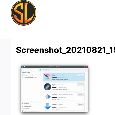
Saltar
al
contenido
Screenshot_20210821_1