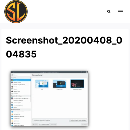
Saltar
al
contenido
Screenshot_20200408_0
04835