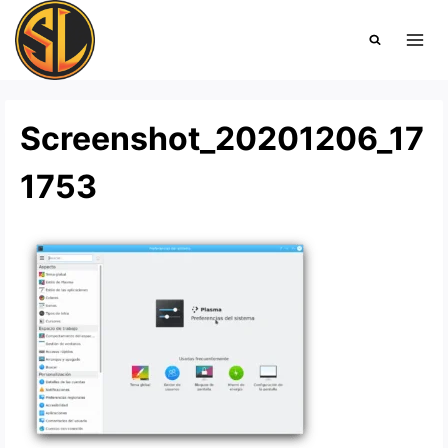
Saltar
al
contenido
Screenshot_20201206_17
1753