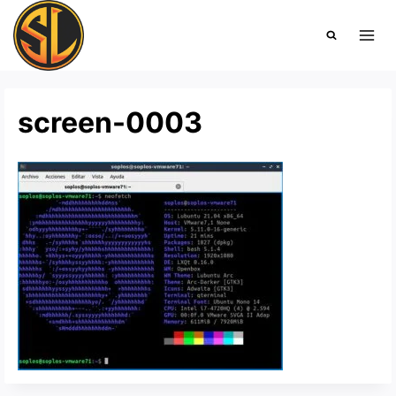
Saltar
al
contenido
screen-0003