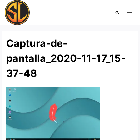
Saltar
al
contenido
Captura-de-
pantalla_2020-11-17_15-
37-48