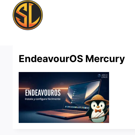
Saltar
al
contenido
EndeavourOS Mercury