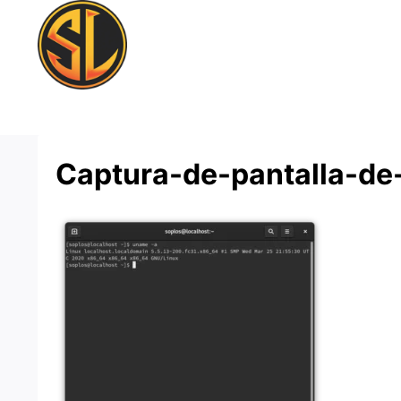
Saltar
al
contenido
Captura-de-pantalla-d