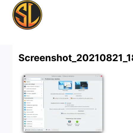
Saltar
al
contenido
Screenshot_20210821_