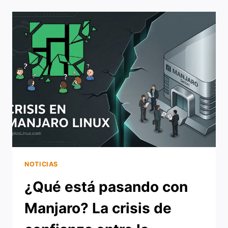
DKMS
EN
DEBIAN:
LA
REALIDAD
TRAS
EL
FALLO
DEL
KERNEL
6.19.6
NOTICIAS
¿Qué está pasando con
Manjaro? La crisis de