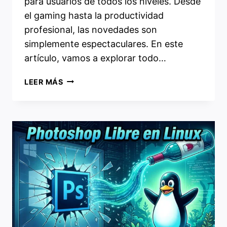
para usuarios de todos los niveles. Desde
el gaming hasta la productividad
profesional, las novedades son
simplemente espectaculares. En este
artículo, vamos a explorar todo…
LINUX
LEER MÁS
EN
FEBRERO
2026:
GAMING,
KERNEL
6.19
Y
LA
REVOLUCIÓN
HDR