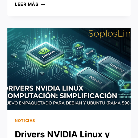
¿QUÉ
LEER MÁS
ESTÁ
PASANDO
CON
MANJARO?
LA
CRISIS
DE
CONFIANZA
ENTRE
LA
EMPRESA
Y
SU
COMUNIDAD
NOTICIAS
Drivers NVIDIA Linux y