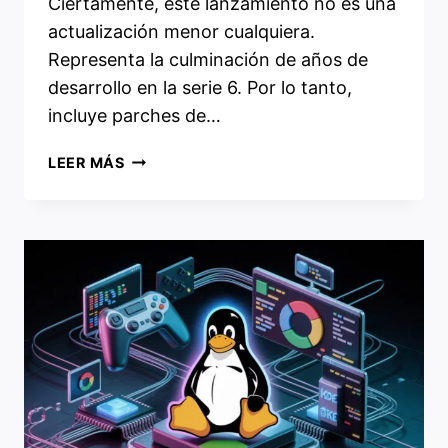
Ciertamente, este lanzamiento no es una
actualización menor cualquiera.
Representa la culminación de años de
desarrollo en la serie 6. Por lo tanto,
incluye parches de…
EL
LEER MÁS
HISTÓRICO
SALTO
A
LINUX
7.0:
TODO
SOBRE
EL
KERNEL
6.19
Y
EL