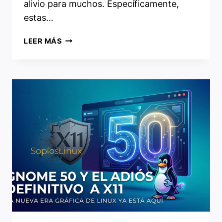
alivio para muchos. Específicamente,
estas…
DRIVERS
LEER MÁS
NVIDIA
LINUX
Y
COMPUTACIÓN:
SIMPLIFICACIÓN
Y
MEJORAS
CLAVE
EN
DEBIAN
Y
UBUNTU