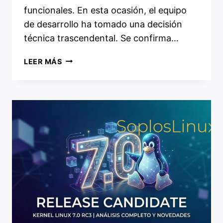
funcionales. En esta ocasión, el equipo
de desarrollo ha tomado una decisión
técnica trascendental. Se confirma…
GNOME
LEER MÁS
50
Y
EL
ADIÓS
DEFINITIVO
A
X11:
COMIENZA
UNA
NUEVA
ERA
EN
LINUX