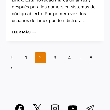
después para los gamers en sistemas de
código abierto. Por primera vez, los
usuarios de Linux pueden disfrutar…
NVIDIA
LEER MÁS
REVOLUCIONA
LINUX
EN
2026:
Navegación
Página
1
2
3
4
…
8
GEFORCE
NOW
de
anterior
Siguiente
NATIVO
página
Y
página
NUEVOS
DRIVERS