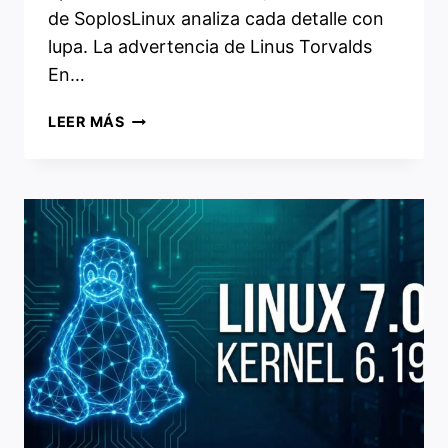
de SoplosLinux analiza cada detalle con
lupa. La advertencia de Linus Torvalds
En…
EL
LEER MÁS
KERNEL
LINUX
7.0
RC
YA
ESTÁ
AQUÍ:
¿QUÉ
ESPERAR
DE
LA
NUEVA
VERSIÓN?