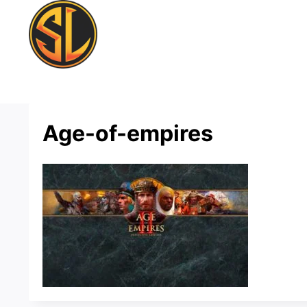
Saltar
al
contenido
Age-of-empires