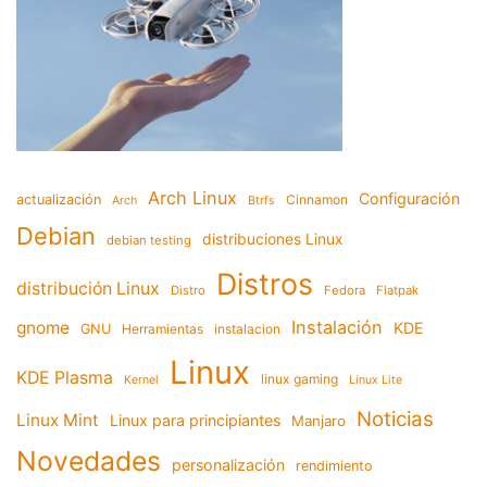
Arch Linux
Configuración
actualización
Cinnamon
Arch
Btrfs
Debian
distribuciones Linux
debian testing
Distros
distribución Linux
Distro
Fedora
Flatpak
Instalación
gnome
KDE
GNU
Herramientas
instalacion
Linux
KDE Plasma
linux gaming
Kernel
Linux Lite
Noticias
Linux Mint
Linux para principiantes
Manjaro
Novedades
personalización
rendimiento