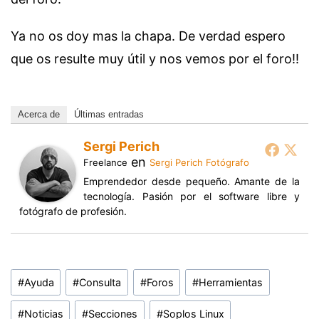
Ya no os doy mas la chapa. De verdad espero
que os resulte muy útil y nos vemos por el foro!!
Acerca de
Últimas entradas
Sergi Perich
en
Freelance
Sergi Perich Fotógrafo
Emprendedor desde pequeño. Amante de la
tecnología. Pasión por el software libre y
fotógrafo de profesión.
Etiquetas
#
Ayuda
#
Consulta
#
Foros
#
Herramientas
de
la
#
Noticias
#
Secciones
#
Soplos Linux