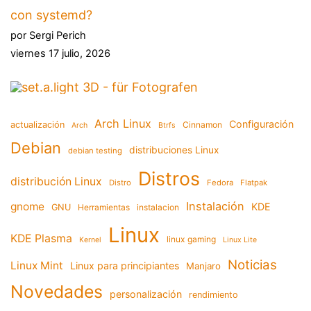
con systemd?
por Sergi Perich
viernes 17 julio, 2026
Arch Linux
Configuración
actualización
Cinnamon
Arch
Btrfs
Debian
distribuciones Linux
debian testing
Distros
distribución Linux
Distro
Fedora
Flatpak
Instalación
gnome
KDE
GNU
Herramientas
instalacion
Linux
KDE Plasma
linux gaming
Kernel
Linux Lite
Noticias
Linux Mint
Linux para principiantes
Manjaro
Novedades
personalización
rendimiento