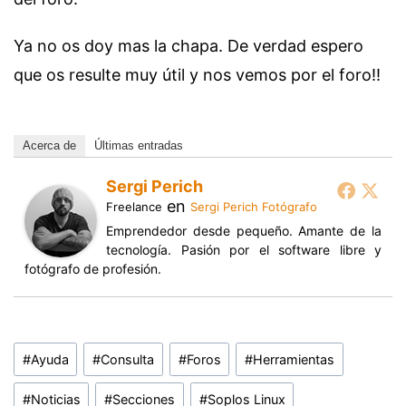
Ya no os doy mas la chapa. De verdad espero
que os resulte muy útil y nos vemos por el foro!!
Acerca de
Últimas entradas
Sergi Perich
en
Freelance
Sergi Perich Fotógrafo
Emprendedor desde pequeño. Amante de la
tecnología. Pasión por el software libre y
fotógrafo de profesión.
Etiquetas
#
Ayuda
#
Consulta
#
Foros
#
Herramientas
de
la
#
Noticias
#
Secciones
#
Soplos Linux