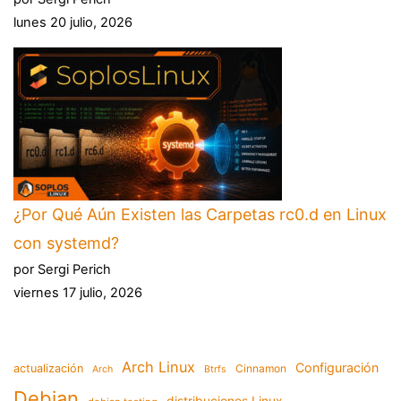
lunes 20 julio, 2026
¿Por Qué Aún Existen las Carpetas rc0.d en Linux
con systemd?
por Sergi Perich
viernes 17 julio, 2026
Arch Linux
Configuración
actualización
Cinnamon
Arch
Btrfs
Debian
distribuciones Linux