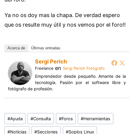
Ya no os doy mas la chapa. De verdad espero
que os resulte muy útil y nos vemos por el foro!!
Acerca de
Últimas entradas
Sergi Perich
en
Freelance
Sergi Perich Fotógrafo
Emprendedor desde pequeño. Amante de la
tecnología. Pasión por el software libre y
fotógrafo de profesión.
Etiquetas
#
Ayuda
#
Consulta
#
Foros
#
Herramientas
de
la
#
Noticias
#
Secciones
#
Soplos Linux