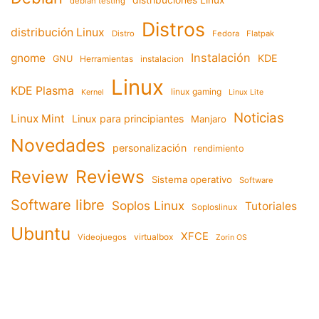
debian testing
Distros
distribución Linux
Distro
Fedora
Flatpak
Instalación
gnome
KDE
GNU
Herramientas
instalacion
Linux
KDE Plasma
linux gaming
Kernel
Linux Lite
Noticias
Linux Mint
Linux para principiantes
Manjaro
Novedades
personalización
rendimiento
Reviews
Review
Sistema operativo
Software
Software libre
Soplos Linux
Tutoriales
Soploslinux
Ubuntu
XFCE
virtualbox
Videojuegos
Zorin OS