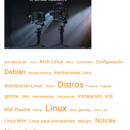
Arch Linux
Configuración
actualización
Cinnamon
Arch
Btrfs
Debian
distribuciones Linux
debian testing
Distros
distribución Linux
Distro
Fedora
Flatpak
Instalación
gnome
KDE
GNU
Herramientas
instalacion
Linux
KDE Plasma
linux gaming
Kernel
Linux Lite
Noticias
Linux Mint
Linux para principiantes
Manjaro