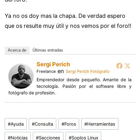
Ya no os doy mas la chapa. De verdad espero
que os resulte muy útil y nos vemos por el foro!!
Acerca de
Últimas entradas
Sergi Perich
en
Freelance
Sergi Perich Fotógrafo
Emprendedor desde pequeño. Amante de la
tecnología. Pasión por el software libre y
fotógrafo de profesión.
Etiquetas
#
Ayuda
#
Consulta
#
Foros
#
Herramientas
de
la
#
Noticias
#
Secciones
#
Soplos Linux